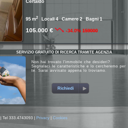
Certaldo
2
95 m
Locali 4 Camere 2 Bagni 1
105.000 €
-34.0%
159000
SERVIZIO GRATUITO DI RICERCA TRAMITE AGENZIA
Non hai trovato l'immobile che desideri?
Segnalaci le caratteristiche e lo cercheremo per
te. Sarai avvisato appena lo troviamo.
Richiedi
2
|
Tel 333.4743093
|
Privacy
|
Cookies